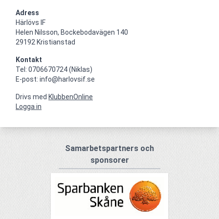
Adress
Härlövs IF

Helen Nilsson, Bockebodavägen 140

29192 Kristianstad
Kontakt
Tel: 0706670724 (Niklas)

E-post: info@harlovsif.se
Drivs med
KlubbenOnline
Logga in
Samarbetspartners och
sponsorer