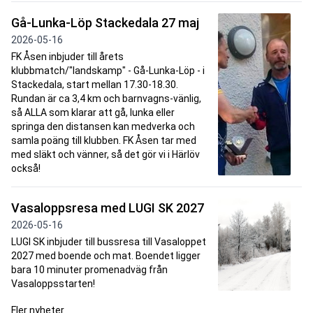
Gå-Lunka-Löp Stackedala 27 maj
2026-05-16
FK Åsen inbjuder till årets
klubbmatch/"landskamp" - Gå-Lunka-Löp - i
Stackedala, start mellan 17.30-18.30.
Rundan är ca 3,4 km och barnvagns-vänlig,
så ALLA som klarar att gå, lunka eller
springa den distansen kan medverka och
samla poäng till klubben. FK Åsen tar med
med släkt och vänner, så det gör vi i Härlöv
också!
Vasaloppsresa med LUGI SK 2027
2026-05-16
LUGI SK inbjuder till bussresa till Vasaloppet
2027 med boende och mat. Boendet ligger
bara 10 minuter promenadväg från
Vasaloppsstarten!
Fler nyheter