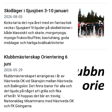
Skidläger i Sjusjöen 3-10 januari
2026-08-05
Kickstarta det nya året med en fantastisk
vecka i Sjusjøen! Vi bjuder på skidlektioner i
både klassiskt och skate, morgonyoga,
mysiga frukostbufféer, bastuhäng, goda
middagar och härliga kvällsaktiviteter.
Klubbmästerskap Orientering 6
juni
2026-05-29
Klubbmästerskapet arrangeras i år av
Hästveda OK vid Skärsjön mellan Hästveda
och Ballingslöv. Det finns banor för alla och
det bjuds på något att grilla och fika
efteråt. Vi hoppas det blir en trevlig
Nationaldag tillsammans med Hästveda OK
och FK Göingarna.