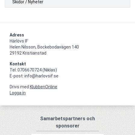
Skidor / Nyheter
Adress
Härlövs IF

Helen Nilsson, Bockebodavägen 140

29192 Kristianstad
Kontakt
Tel: 0706670724 (Niklas)

E-post: info@harlovsif.se
Drivs med
KlubbenOnline
Logga in
Samarbetspartners och
sponsorer