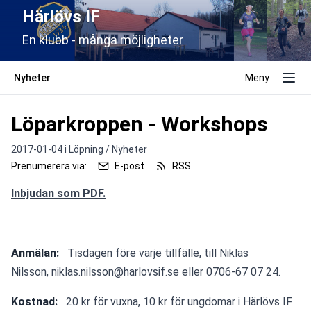
Härlövs IF
En klubb - många möjligheter
Nyheter
Meny
Löparkroppen - Workshops
2017-01-04 i
Löpning / Nyheter
Prenumerera via:
E-post
RSS
Inbjudan som PDF.
Anmälan:  
 Tisdagen före varje tillfälle, till Niklas 
Nilsson, niklas.nilsson@harlovsif.se eller 0706-67 07 24.
Kostnad:
   20 kr för vuxna, 10 kr för ungdomar i Härlövs IF 