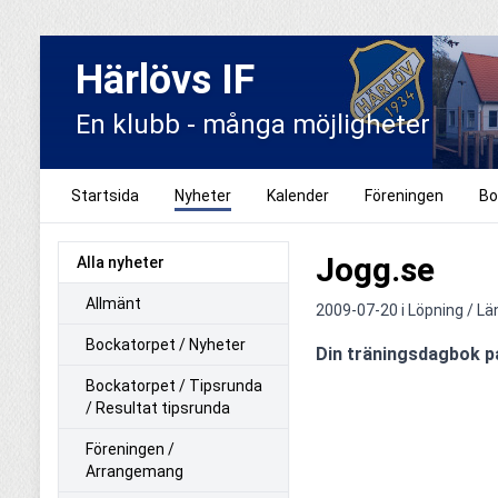
Härlövs IF
En klubb - många möjligheter
Startsida
Nyheter
Kalender
Föreningen
Bo
Jogg.se
Alla nyheter
Allmänt
2009-07-20 i
Löpning / Lä
Bockatorpet / Nyheter
Din träningsdagbok på 
Bockatorpet / Tipsrunda
/ Resultat tipsrunda
Föreningen /
Arrangemang