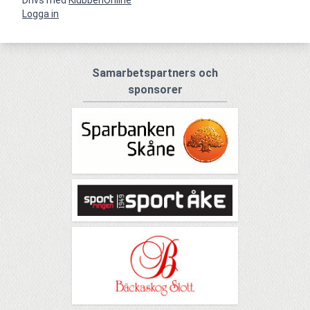
Drivs med
KlubbenOnline
Logga in
Samarbetspartners och
sponsorer