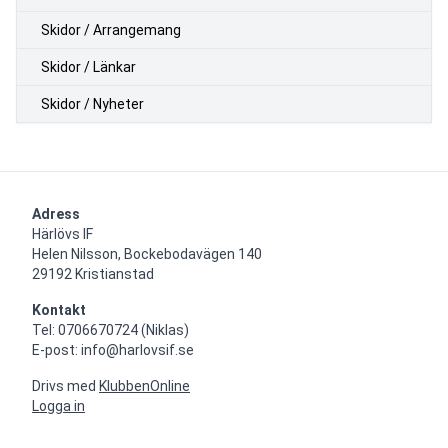
Skidor / Arrangemang
Skidor / Länkar
Skidor / Nyheter
Adress
Härlövs IF

Helen Nilsson, Bockebodavägen 140

29192 Kristianstad
Kontakt
Tel: 0706670724 (Niklas)

E-post: info@harlovsif.se
Drivs med
KlubbenOnline
Logga in