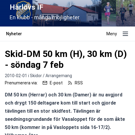
Härlövs IF
En klubb - många möjligheter
Nyheter
Meny
Skid-DM 50 km (H), 30 km (D)
- söndag 7 feb
2010-02-01 i
Skidor / Arrangemang
Prenumerera via:
E-post
RSS
DM 50 km (Herrar) och 30 km (Damer) är nu avgjord 
och drygt 150 deltagare kom till start och gjorde 
tävlingen till en stor skidfest. Tävlingen är 
seedningsgrundande för Vasaloppet för de som åkte 
50 km (kommer in på Vasloppets sida 16-17/2). 