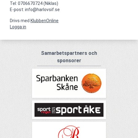
Tel: 0706670724 (Niklas)

E-post: info@harlovsif.se
Drivs med
KlubbenOnline
Logga in
Samarbetspartners och
sponsorer