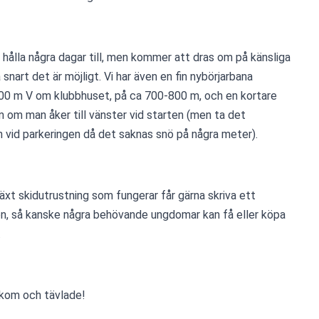
ålla några dagar till, men kommer att dras om på känsliga 
 snart det är möjligt. Vi har även en fin nybörjarbana 
200 m V om klubbhuset, på ca 700-800 m, och en kortare 
 om man åker till vänster vid starten (men ta det 
en vid parkeringen då det saknas snö på några meter).
t skidutrustning som fungerar får gärna skriva ett 
, så kanske några behövande ungdomar kan få eller köpa 
.
m kom och tävlade!