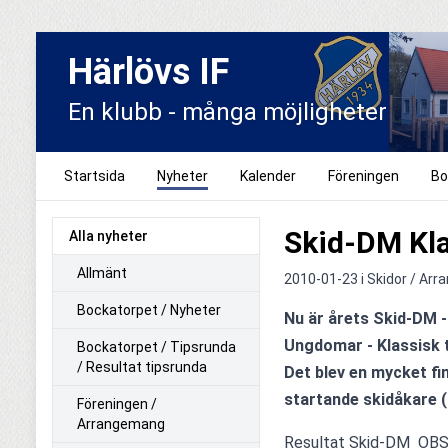
Härlövs IF
En klubb - många möjligheter
Startsida
Nyheter
Kalender
Föreningen
Bo
Skid-DM Klas
Alla nyheter
Allmänt
2010-01-23 i
Skidor / Ar
Bockatorpet / Nyheter
Nu är årets Skid-DM -
Ungdomar - Klassisk t
Bockatorpet / Tipsrunda
/ Resultat tipsrunda
Det blev en mycket fi
startande skidåkare (
Föreningen /
Arrangemang
Resultat Skid-DM
  OBS