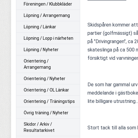
Föreningen / Klubbkläder
Löpning / Arrangemang
Skidspåren kommer att h
Löpning / Länkar
partier (golfmässigt) så
Löpning / Lopp i närheten
på "Drivingrangen", ca 
skateslinga på ca 500 m
Löpning / Nyheter
försiktigt vid varvning
Orientering /
Arrangemang
Orientering / Nyheter
De som har gammal urväx
Orientering / OL Länkar
meddelande i gästboken
lite billigare utrustning..
Orientering / Träningstips
Övrig träning / Nyheter
Skidor / Arkiv /
Stort tack till alla so
Resultatarkivet