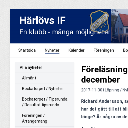
Härlövs IF
En klubb - många möjligheter
Startsida
Nyheter
Kalender
Föreningen
Bo
Föreläsning
Alla nyheter
december
Allmänt
Bockatorpet / Nyheter
2017-11-30 i
Löpning / Ny
Bockatorpet / Tipsrunda
Richard Andersson, se
/ Resultat tipsrunda
har det gått till att b
Föreningen /
länge? Är några av de
Arrangemang