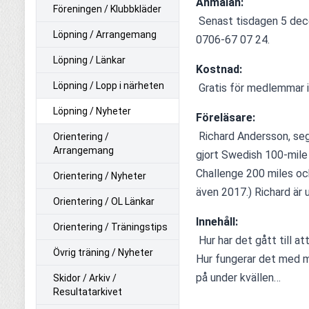
Anmälan:
Föreningen / Klubbkläder
 Senast tisdagen 5 december, till Niklas Nilsson, niklas.nilsson@harlovsif.se eller 
Löpning / Arrangemang
0706-67 07 24.
Löpning / Länkar
Kostnad:
Löpning / Lopp i närheten
 Gratis för medlemmar i 
Löpning / Nyheter
Föreläsare:
 Richard Andersson, segrare Trosa Ultra Backyard och Fotrallyt 2017. Har även 
Orientering /
Arrangemang
gjort Swedish 100-mile
Challenge 200 miles oc
Orientering / Nyheter
även 2017.) Richard är u
Orientering / OL Länkar
Innehåll:
Orientering / Träningstips
 Hur har det gått till att bli en så bra ultralöpare? Hur orkar man hålla på så länge? 
Övrig träning / Nyheter
Hur fungerar det med m
på under kvällen…
Skidor / Arkiv /
Resultatarkivet