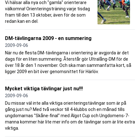
Vi hälsar alla nya och "gamla" orienterare
välkomna! Orienteringsträning varje tisdag
fram till den 13 oktober, även för de som
redan kan en del.
DM-tävlingarna 2009 - en summering
2009-09-06
När nu de flesta DM-tävlingarna i orientering är avgjorda är det
dags för en liten summering. Återstår gör Ultralång-DM för de
över 18 år den 1 november. Och ska man sammanfatta kort, så
ligger 2009 en bit över genomsnittet för Härlöv.
Mycket viktiga tävlingar just nu!!!
2009-09-06
Du missar väl inte alla viktiga orienteringstävlingar som är på
gång just nu? Med två veckor till 4-klubbs och en månad tills
ungdomarnas "Skåne-final" med Älgot Cup och Ungdomens-7-
manna kommer här lite mer info om de tävlingar som är lite extra
viktiga.