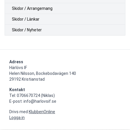
Skidor / Arrangemang
Skidor / Länkar
Skidor / Nyheter
Adress
Härlövs IF

Helen Nilsson, Bockebodavägen 140

29192 Kristianstad
Kontakt
Tel: 0706670724 (Niklas)

E-post: info@harlovsif.se
Drivs med
KlubbenOnline
Logga in