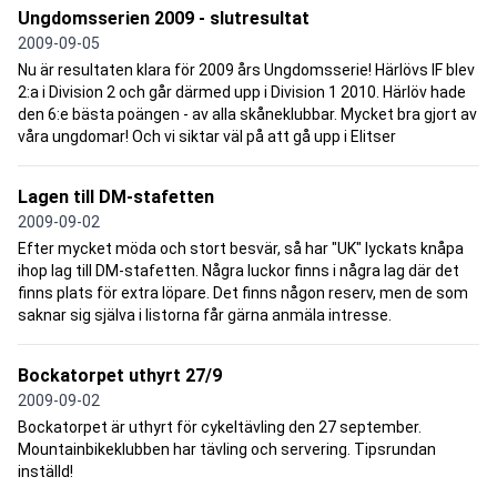
Ungdomsserien 2009 - slutresultat
2009-09-05
Nu är resultaten klara för 2009 års Ungdomsserie! Härlövs IF blev
2:a i Division 2 och går därmed upp i Division 1 2010. Härlöv hade
den 6:e bästa poängen - av alla skåneklubbar. Mycket bra gjort av
våra ungdomar! Och vi siktar väl på att gå upp i Elitser
Lagen till DM-stafetten
2009-09-02
Efter mycket möda och stort besvär, så har "UK" lyckats knåpa
ihop lag till DM-stafetten. Några luckor finns i några lag där det
finns plats för extra löpare. Det finns någon reserv, men de som
saknar sig själva i listorna får gärna anmäla intresse.
Bockatorpet uthyrt 27/9
2009-09-02
Bockatorpet är uthyrt för cykeltävling den 27 september.
Mountainbikeklubben har tävling och servering. Tipsrundan
inställd!